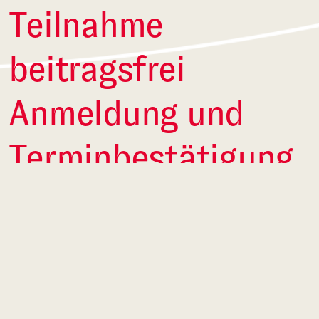
Teilnahme
beitragsfrei
Anmeldung und
Terminbestätigung
möglich bis jeweils
15 Uhr, per eml.
maa@tanzfrequenz.