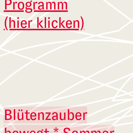
Programm
(hier klicken)
Blütenzauber