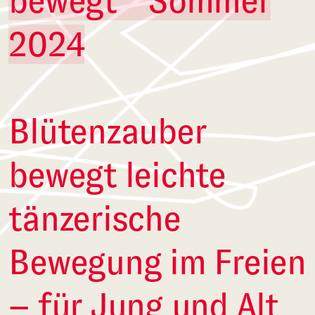
bewegt * Sommer
2024
Blütenzauber
bewegt leichte
tänzerische
Bewegung im Freien
– für Jung und Alt